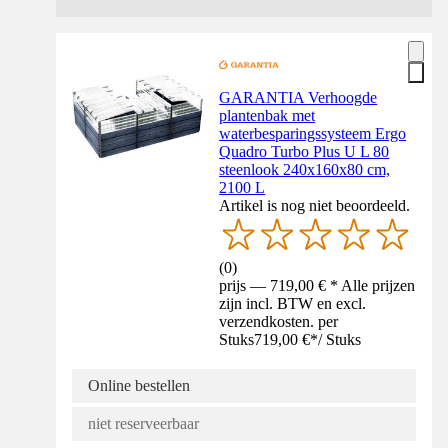
GARANTIA Verhoogde
plantenbak met
waterbesparingssysteem Ergo
Quadro Turbo Plus U L 80
steenlook 240x160x80 cm,
2100 L
Artikel is nog niet beoordeeld.
(
0
)
prijs — 719,00 € * Alle prijzen
zijn incl. BTW en excl.
verzendkosten. per
Stuks
719,00 €
*
/
Stuks
Online bestellen
niet reserveerbaar