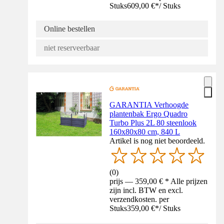
Stuks
609,00 €
*
/
Stuks
Online bestellen
niet reserveerbaar
GARANTIA Verhoogde
plantenbak Ergo Quadro
Turbo Plus 2L 80 steenlook
160x80x80 cm, 840 L
Artikel is nog niet beoordeeld.
(
0
)
prijs — 359,00 € * Alle prijzen
zijn incl. BTW en excl.
verzendkosten. per
Stuks
359,00 €
*
/
Stuks