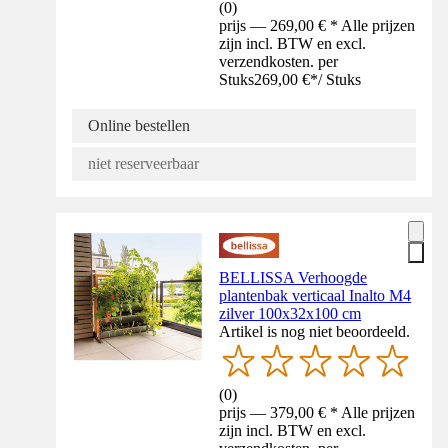
(
0
)
prijs — 269,00 € * Alle prijzen
zijn incl. BTW en excl.
verzendkosten. per
Stuks
269,00 €
*
/
Stuks
Online bestellen
niet reserveerbaar
BELLISSA Verhoogde
plantenbak verticaal Inalto M4
zilver 100x32x100 cm
Artikel is nog niet beoordeeld.
(
0
)
prijs — 379,00 € * Alle prijzen
zijn incl. BTW en excl.