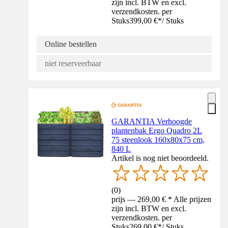
zijn incl. BTW en excl.
verzendkosten. per
Stuks
399,00 €
*
/
Stuks
Online bestellen
niet reserveerbaar
GARANTIA Verhoogde
plantenbak Ergo Quadro 2L
75 steenlook 160x80x75 cm,
840 L
Artikel is nog niet beoordeeld.
(
0
)
prijs — 269,00 € * Alle prijzen
zijn incl. BTW en excl.
verzendkosten. per
Stuks
269,00 €
*
/
Stuks