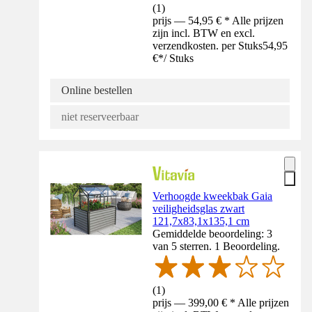
(
1
)
prijs — 54,95 € * Alle prijzen
zijn incl. BTW en excl.
verzendkosten. per Stuks
54,95
€
*
/
Stuks
Online bestellen
niet reserveerbaar
Verhoogde kweekbak Gaia
veiligheidsglas zwart
121,7x83,1x135,1 cm
Gemiddelde beoordeling: 3
van 5 sterren. 1 Beoordeling.
(
1
)
prijs — 399,00 € * Alle prijzen