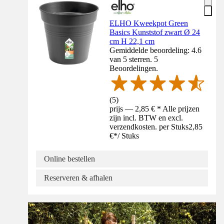
ELHO Kweekpot Green
Basics Kunststof zwart Ø 24
cm H 22,1 cm
Gemiddelde beoordeling: 4.6
van 5 sterren. 5
Beoordelingen.
(
5
)
prijs — 2,85 € * Alle prijzen
zijn incl. BTW en excl.
verzendkosten. per Stuks
2,85
€
*
/
Stuks
Online bestellen
Reserveren & afhalen
Overzicht