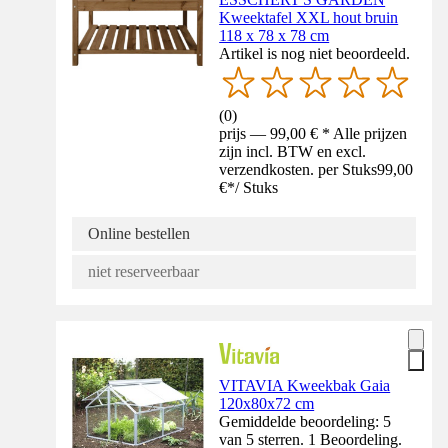
Kweektafel XXL hout bruin
118 x 78 x 78 cm
Artikel is nog niet beoordeeld.
(
0
)
prijs — 99,00 € * Alle prijzen
zijn incl. BTW en excl.
verzendkosten. per Stuks
99,00
€
*
/
Stuks
Online bestellen
niet reserveerbaar
VITAVIA Kweekbak Gaia
120x80x72 cm
Gemiddelde beoordeling: 5
van 5 sterren. 1 Beoordeling.