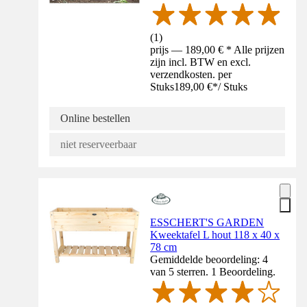
(
1
)
prijs — 189,00 € * Alle prijzen
zijn incl. BTW en excl.
verzendkosten. per
Stuks
189,00 €
*
/
Stuks
Online bestellen
niet reserveerbaar
ESSCHERT'S GARDEN
Kweektafel L hout 118 x 40 x
78 cm
Gemiddelde beoordeling: 4
van 5 sterren. 1 Beoordeling.