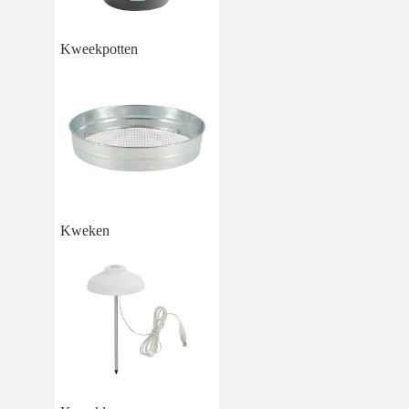
Kweekpotten
Kweken