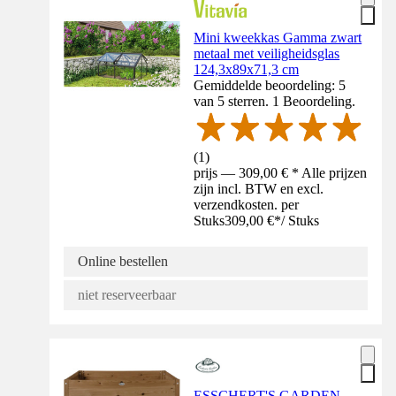
Mini kweekkas Gamma zwart
metaal met veiligheidsglas
124,3x89x71,3 cm
Gemiddelde beoordeling: 5
van 5 sterren. 1 Beoordeling.
(
1
)
prijs — 309,00 € * Alle prijzen
zijn incl. BTW en excl.
verzendkosten. per
Stuks
309,00 €
*
/
Stuks
Online bestellen
niet reserveerbaar
ESSCHERT'S GARDEN