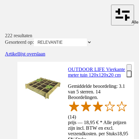
Alle
222 resultaten
Gesorteerd op:
Artikellijst overslaan
OUTDOOR LIFE Vierkante
meter tuin 120x120x20 cm
Gemiddelde beoordeling: 3.1
van 5 sterren. 14
Beoordelingen.
(
14
)
prijs — 18,95 € * Alle prijzen
zijn incl. BTW en excl.
verzendkosten. per Stuks
18,95