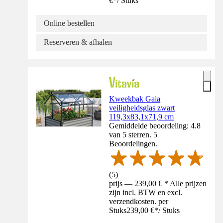
€
*
/
Stuks
Online bestellen
Reserveren & afhalen
Kweekbak Gaia
veiligheidsglas zwart
119,3x83,1x71,9 cm
Gemiddelde beoordeling: 4.8
van 5 sterren. 5
Beoordelingen.
(
5
)
prijs — 239,00 € * Alle prijzen
zijn incl. BTW en excl.
verzendkosten. per
Stuks
239,00 €
*
/
Stuks