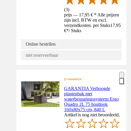
(
3
)
prijs — 17,95 € * Alle prijzen
zijn incl. BTW en excl.
verzendkosten. per Stuks
17,95
€
*
/
Stuks
Online bestellen
niet reserveerbaar
GARANTIA Verhoogde
plantenbak met
waterbesparingssysteem Ergo
Quadro 2L 75 houtlook
160x80x75 cm, 840 L
Artikel is nog niet beoordeeld.