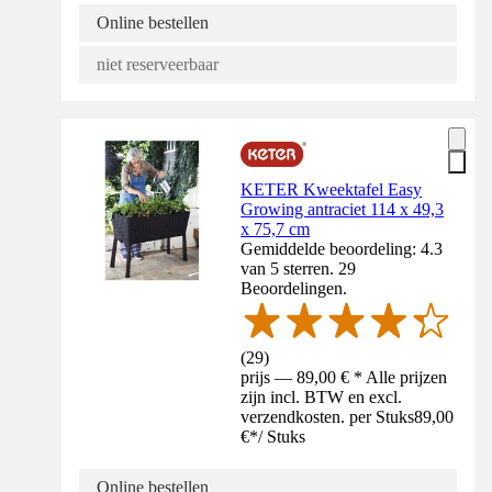
Online bestellen
niet reserveerbaar
KETER Kweektafel Easy
Growing antraciet 114 x 49,3
x 75,7 cm
Gemiddelde beoordeling: 4.3
van 5 sterren. 29
Beoordelingen.
(
29
)
prijs — 89,00 € * Alle prijzen
zijn incl. BTW en excl.
verzendkosten. per Stuks
89,00
€
*
/
Stuks
Online bestellen