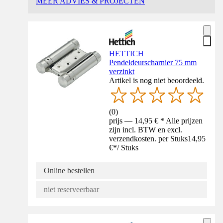
MEER ADVIES & PROJECTEN
HETTICH
Pendeldeurscharnier 75 mm
verzinkt
Artikel is nog niet beoordeeld.
(
0
)
prijs — 14,95 € * Alle prijzen
zijn incl. BTW en excl.
verzendkosten. per Stuks
14,95
€
*
/
Stuks
Online bestellen
niet reserveerbaar