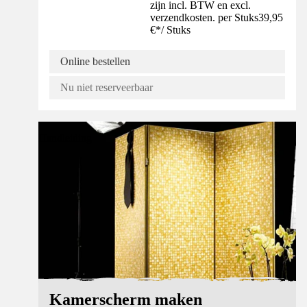
zijn incl. BTW en excl.
verzendkosten. per Stuks
39,95
€
*
/
Stuks
Online bestellen
Nu niet reserveerbaar
Handleiding
Kamerscherm maken