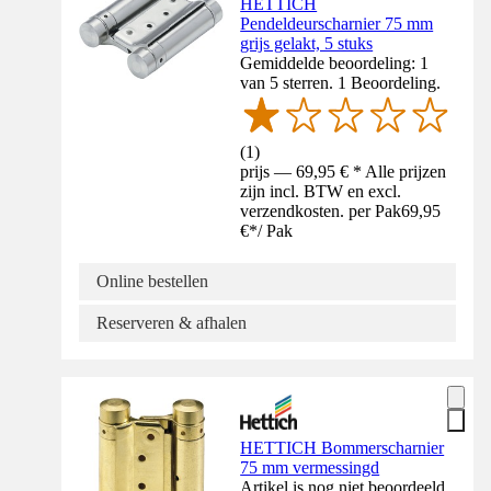
HETTICH
Pendeldeurscharnier 75 mm
grijs gelakt, 5 stuks
Gemiddelde beoordeling: 1
van 5 sterren. 1 Beoordeling.
(
1
)
prijs — 69,95 € * Alle prijzen
zijn incl. BTW en excl.
verzendkosten. per Pak
69,95
€
*
/
Pak
Online bestellen
Reserveren & afhalen
HETTICH Bommerscharnier
75 mm vermessingd
Artikel is nog niet beoordeeld.