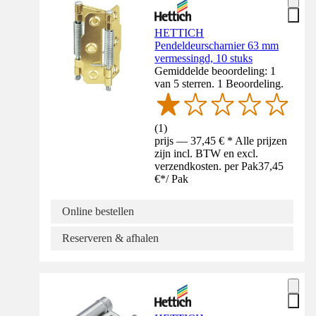
HETTICH
Pendeldeurscharnier 63 mm
vermessingd, 10 stuks
Gemiddelde beoordeling: 1
van 5 sterren. 1 Beoordeling.
(
1
)
prijs — 37,45 € * Alle prijzen
zijn incl. BTW en excl.
verzendkosten. per Pak
37,45
€
*
/
Pak
Online bestellen
Reserveren & afhalen