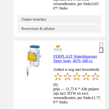
verzendkosten. per Stuks
3,65
€
*
/
Stuks
Online bestellen
Reserveren & afhalen
FERPLAST Waterdispenser
Sippy large, 4676, 600 cc
Artikel is nog niet beoordeeld.
(
0
)
prijs — 11,75 € * Alle prijzen
zijn incl. BTW en excl.
verzendkosten. per Stuks
11,75
€
*
/
Stuks