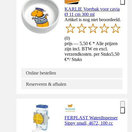
KARLIE Voerbak voor cavia
Ø 11 cm 300 ml
Artikel is nog niet beoordeeld.
(
0
)
prijs — 5,50 € * Alle prijzen
zijn incl. BTW en excl.
verzendkosten. per Stuks
5,50
€
*
/
Stuks
Online bestellen
Reserveren & afhalen
FERPLAST Waterdispenser
Sippy small, 4672, 100 cc