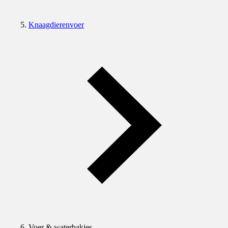
Knaagdierenvoer
Voer & waterbakjes