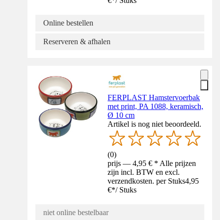
€
*
/
Stuks
Online bestellen
Reserveren & afhalen
FERPLAST Hamstervoerbak
met print, PA 1088, keramisch,
Ø 10 cm
Artikel is nog niet beoordeeld.
(
0
)
prijs — 4,95 € * Alle prijzen
zijn incl. BTW en excl.
verzendkosten. per Stuks
4,95
€
*
/
Stuks
niet online bestelbaar