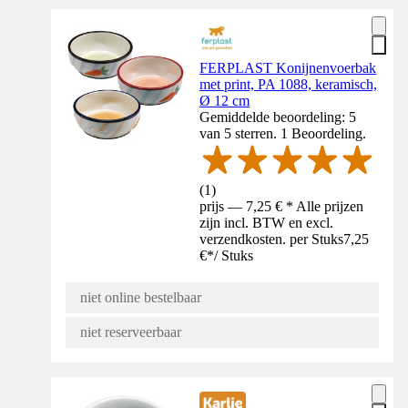
FERPLAST Konijnenvoerbak
met print, PA 1088, keramisch,
Ø 12 cm
Gemiddelde beoordeling: 5
van 5 sterren. 1 Beoordeling.
(
1
)
prijs — 7,25 € * Alle prijzen
zijn incl. BTW en excl.
verzendkosten. per Stuks
7,25
€
*
/
Stuks
niet online bestelbaar
niet reserveerbaar