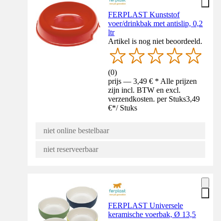
FERPLAST Kunststof
voer/drinkbak met antislip, 0,2
ltr
Artikel is nog niet beoordeeld.
(
0
)
prijs — 3,49 € * Alle prijzen
zijn incl. BTW en excl.
verzendkosten. per Stuks
3,49
€
*
/
Stuks
niet online bestelbaar
niet reserveerbaar
FERPLAST Universele
keramische voerbak, Ø 13,5