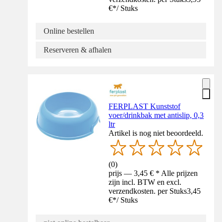
€
*
/
Stuks
Online bestellen
Reserveren & afhalen
FERPLAST Kunststof
voer/drinkbak met antislip, 0,3
ltr
Artikel is nog niet beoordeeld.
(
0
)
prijs — 3,45 € * Alle prijzen
zijn incl. BTW en excl.
verzendkosten. per Stuks
3,45
€
*
/
Stuks