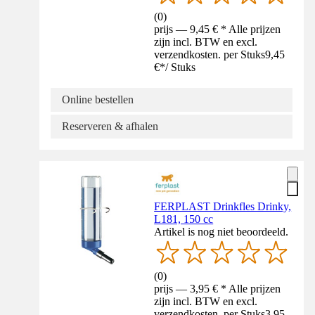
(
0
)
prijs — 9,45 € * Alle prijzen
zijn incl. BTW en excl.
verzendkosten. per Stuks
9,45
€
*
/
Stuks
Online bestellen
Reserveren & afhalen
FERPLAST Drinkfles Drinky,
L181, 150 cc
Artikel is nog niet beoordeeld.
(
0
)
prijs — 3,95 € * Alle prijzen
zijn incl. BTW en excl.
verzendkosten. per Stuks
3,95