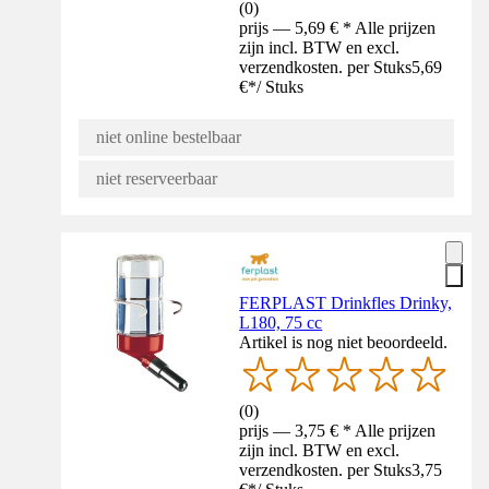
(
0
)
prijs — 5,69 € * Alle prijzen
zijn incl. BTW en excl.
verzendkosten. per Stuks
5,69
€
*
/
Stuks
niet online bestelbaar
niet reserveerbaar
FERPLAST Drinkfles Drinky,
L180, 75 cc
Artikel is nog niet beoordeeld.
(
0
)
prijs — 3,75 € * Alle prijzen
zijn incl. BTW en excl.
verzendkosten. per Stuks
3,75