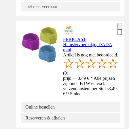
niet reserveerbaar
FERPLAST
Hamstervoerbakje, DADA
mini
Artikel is nog niet beoordeeld.
(
0
)
prijs — 3,49 € * Alle prijzen
zijn incl. BTW en excl.
verzendkosten. per Stuks
3,49
€
*
/
Stuks
Online bestellen
Reserveren & afhalen