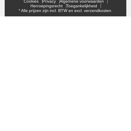
Cookies
Privacy
Algemene voorwaarden
Herroepingsrecht
Toegankelijkheid
* Alle prijzen zijn incl. BTW en excl. verzendkosten.