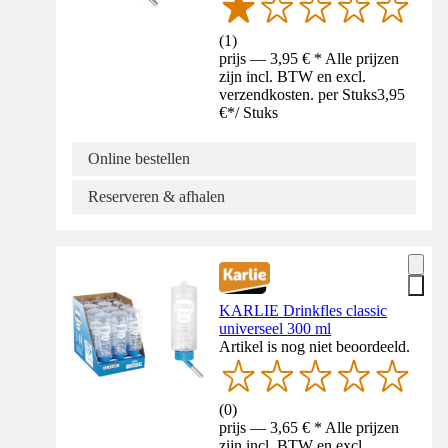
(
1
)
prijs — 3,95 € * Alle prijzen
zijn incl. BTW en excl.
verzendkosten. per Stuks
3,95
€
*
/
Stuks
Online bestellen
Reserveren & afhalen
KARLIE Drinkfles classic
universeel 300 ml
Artikel is nog niet beoordeeld.
(
0
)
prijs — 3,65 € * Alle prijzen
zijn incl. BTW en excl.