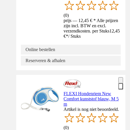
(
0
)
prijs — 12,45 € * Alle prijzen
zijn incl. BTW en excl.
verzendkosten. per Stuks
12,45
€
*
/
Stuks
Online bestellen
Reserveren & afhalen
FLEXI Hondenriem New
Comfort kunststof blauw, M 5
m
Artikel is nog niet beoordeeld.
(
0
)