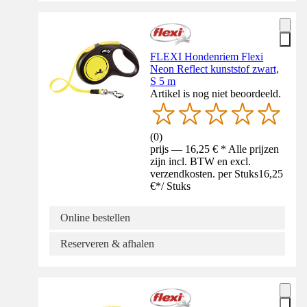
FLEXI Hondenriem Flexi
Neon Reflect kunststof zwart,
S 5 m
Artikel is nog niet beoordeeld.
(
0
)
prijs — 16,25 € * Alle prijzen
zijn incl. BTW en excl.
verzendkosten. per Stuks
16,25
€
*
/
Stuks
Online bestellen
Reserveren & afhalen