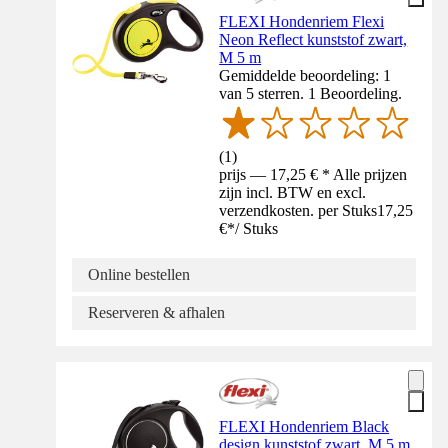
FLEXI Hondenriem Flexi
Neon Reflect kunststof zwart,
M 5 m
Gemiddelde beoordeling: 1
van 5 sterren. 1 Beoordeling.
(
1
)
prijs — 17,25 € * Alle prijzen
zijn incl. BTW en excl.
verzendkosten. per Stuks
17,25
€
*
/
Stuks
Online bestellen
Reserveren & afhalen
FLEXI Hondenriem Black
design kunststof zwart, M 5 m