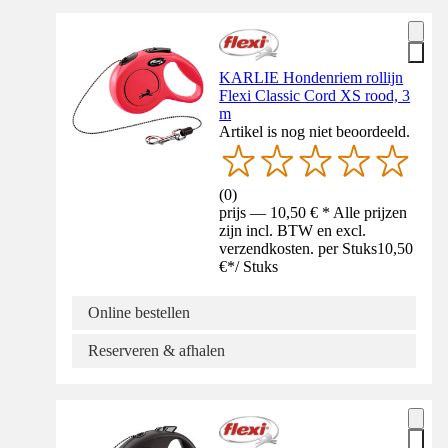
KARLIE Hondenriem rollijn
Flexi Classic Cord XS rood, 3
m
Artikel is nog niet beoordeeld.
(
0
)
prijs — 10,50 € * Alle prijzen
zijn incl. BTW en excl.
verzendkosten. per Stuks
10,50
€
*
/
Stuks
Online bestellen
Reserveren & afhalen