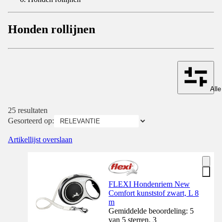
Honden rollijnen
Alle
25 resultaten
Gesorteerd op:
Artikellijst overslaan
FLEXI Hondenriem New
Comfort kunststof zwart, L 8
m
Gemiddelde beoordeling: 5
van 5 sterren. 3