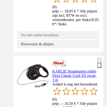
(
0
)
prijs — 18,95 € * Alle prijzen
zijn incl. BTW en excl.
verzendkosten. per Stuks
18,95
€
*
/
Stuks
Nu niet online bestelbaar
Reserveren & afhalen
KARLIE Hondenriem rollijn
Flexi Classic Cord XS zwart,
3 m
Artikel is nog niet beoordeeld.
(
0
)
prijs — 10,50 € * Alle prijzen