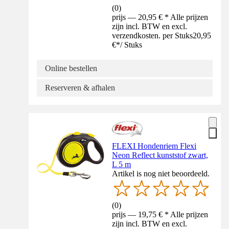
(
0
)
prijs — 20,95 € * Alle prijzen
zijn incl. BTW en excl.
verzendkosten. per Stuks
20,95
€
*
/
Stuks
Online bestellen
Reserveren & afhalen
FLEXI Hondenriem Flexi
Neon Reflect kunststof zwart,
L 5 m
Artikel is nog niet beoordeeld.
(
0
)
prijs — 19,75 € * Alle prijzen
zijn incl. BTW en excl.