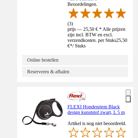
Beoordelingen.
(
3
)
prijs — 25,50 € * Alle prijzen
zijn incl. BTW en excl.
verzendkosten. per Stuks
25,50
€
*
/
Stuks
Online bestellen
Reserveren & afhalen
FLEXI Hondenriem Black
design kunststof zwart, L 5 m
Artikel is nog niet beoordeeld.