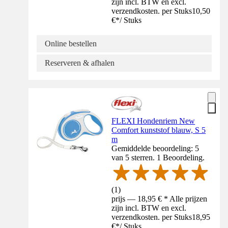
zijn incl. BTW en excl.
verzendkosten. per Stuks
10,50
€
*
/
Stuks
Online bestellen
Reserveren & afhalen
FLEXI Hondenriem New
Comfort kunststof blauw, S 5
m
Gemiddelde beoordeling: 5
van 5 sterren. 1 Beoordeling.
(
1
)
prijs — 18,95 € * Alle prijzen
zijn incl. BTW en excl.
verzendkosten. per Stuks
18,95
€
*
/
Stuks