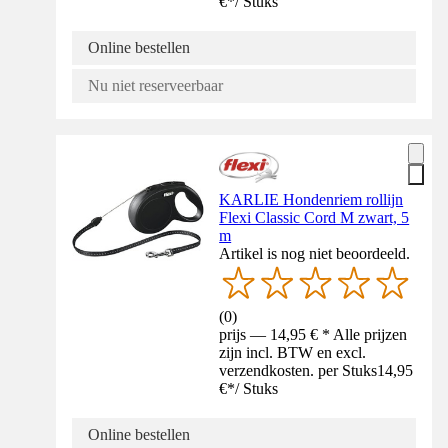
€
*
/
Stuks
Online bestellen
Nu niet reserveerbaar
KARLIE Hondenriem rollijn
Flexi Classic Cord M zwart, 5
m
Artikel is nog niet beoordeeld.
(
0
)
prijs — 14,95 € * Alle prijzen
zijn incl. BTW en excl.
verzendkosten. per Stuks
14,95
€
*
/
Stuks
Online bestellen