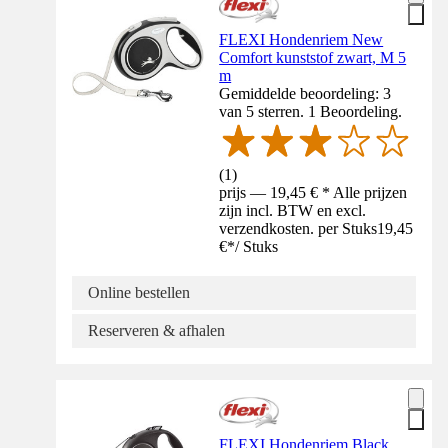
FLEXI Hondenriem New
Comfort kunststof zwart, M 5
m
Gemiddelde beoordeling: 3
van 5 sterren. 1 Beoordeling.
(
1
)
prijs — 19,45 € * Alle prijzen
zijn incl. BTW en excl.
verzendkosten. per Stuks
19,45
€
*
/
Stuks
Online bestellen
Reserveren & afhalen
FLEXI Hondenriem Black