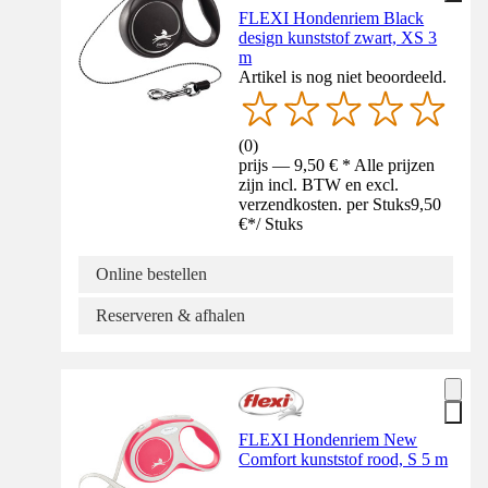
FLEXI Hondenriem Black
design kunststof zwart, XS 3
m
Artikel is nog niet beoordeeld.
(
0
)
prijs — 9,50 € * Alle prijzen
zijn incl. BTW en excl.
verzendkosten. per Stuks
9,50
€
*
/
Stuks
Online bestellen
Reserveren & afhalen
FLEXI Hondenriem New
Comfort kunststof rood, S 5 m