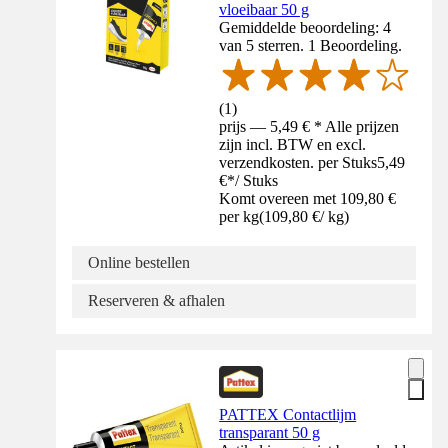
vloeibaar 50 g
Gemiddelde beoordeling: 4
van 5 sterren. 1 Beoordeling.
(
1
)
prijs — 5,49 € * Alle prijzen
zijn incl. BTW en excl.
verzendkosten. per Stuks
5,49
€
*
/
Stuks
Komt overeen met 109,80 €
per kg
(
109,80 €
/
kg
)
Online bestellen
Reserveren & afhalen
PATTEX Contactlijm
transparant 50 g