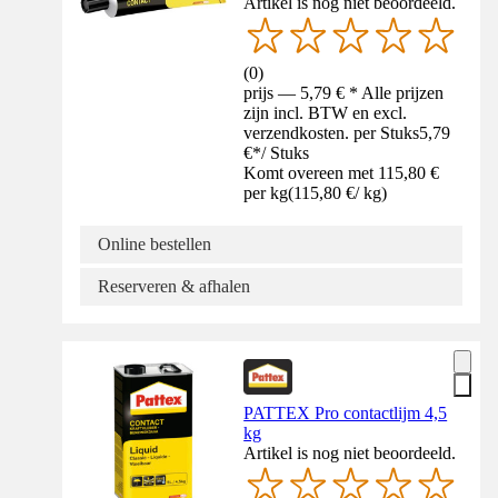
Artikel is nog niet beoordeeld.
(
0
)
prijs — 5,79 € * Alle prijzen
zijn incl. BTW en excl.
verzendkosten. per Stuks
5,79
€
*
/
Stuks
Komt overeen met 115,80 €
per kg
(
115,80 €
/
kg
)
Online bestellen
Reserveren & afhalen
PATTEX Pro contactlijm 4,5
kg
Artikel is nog niet beoordeeld.