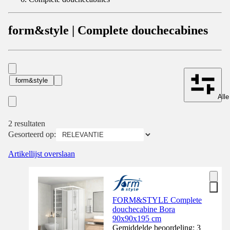
form&style | Complete douchecabines
form&style
Alle
2 resultaten
Gesorteerd op:
Artikellijst overslaan
FORM&STYLE Complete
douchecabine Bora
90x90x195 cm
Gemiddelde beoordeling: 3