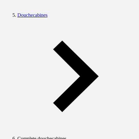
Douchecabines
Complete douchecabines