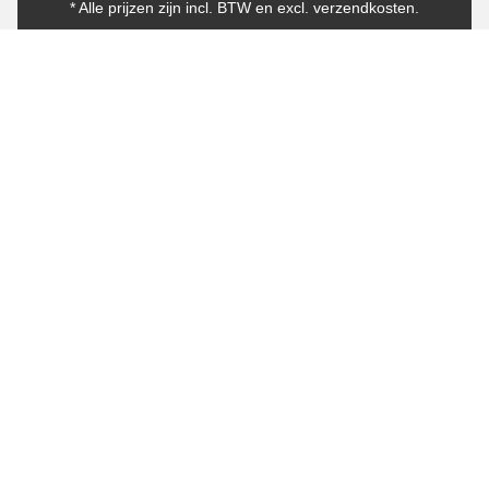
* Alle prijzen zijn incl. BTW en excl. verzendkosten.