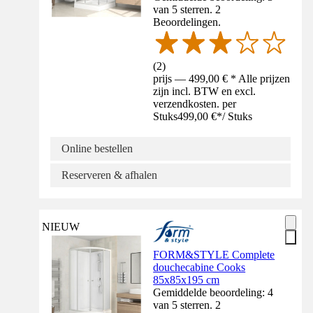
van 5 sterren. 2
Beoordelingen.
(
2
)
prijs — 499,00 € * Alle prijzen
zijn incl. BTW en excl.
verzendkosten. per
Stuks
499,00 €
*
/
Stuks
Online bestellen
Reserveren & afhalen
NIEUW
FORM&STYLE Complete
douchecabine Cooks
85x85x195 cm
Gemiddelde beoordeling: 4
van 5 sterren. 2