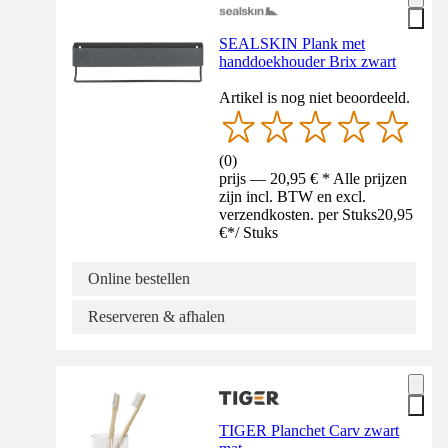
SEALSKIN Plank met
handdoekhouder Brix zwart
Artikel is nog niet beoordeeld.
(
0
)
prijs — 20,95 € * Alle prijzen
zijn incl. BTW en excl.
verzendkosten. per Stuks
20,95
€
*
/
Stuks
Online bestellen
Reserveren & afhalen
TIGER Planchet Carv zwart