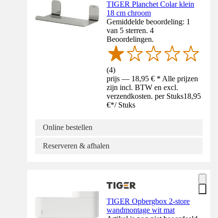
TIGER Planchet Colar klein
18 cm chroom
Gemiddelde beoordeling: 1
van 5 sterren. 4
Beoordelingen.
(
4
)
prijs — 18,95 € * Alle prijzen
zijn incl. BTW en excl.
verzendkosten. per Stuks
18,95
€
*
/
Stuks
Online bestellen
Reserveren & afhalen
TIGER Opbergbox 2-store
wandmontage wit mat