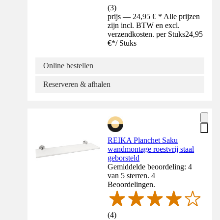
(
3
)
prijs — 24,95 € * Alle prijzen
zijn incl. BTW en excl.
verzendkosten. per Stuks
24,95
€
*
/
Stuks
Online bestellen
Reserveren & afhalen
REIKA Planchet Saku
wandmontage roestvrij staal
geborsteld
Gemiddelde beoordeling: 4
van 5 sterren. 4
Beoordelingen.
(
4
)