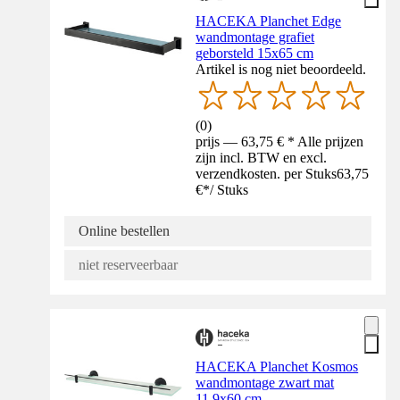
HACEKA Planchet Edge
wandmontage grafiet
geborsteld 15x65 cm
Artikel is nog niet beoordeeld.
(
0
)
prijs — 63,75 € * Alle prijzen
zijn incl. BTW en excl.
verzendkosten. per Stuks
63,75
€
*
/
Stuks
Online bestellen
niet reserveerbaar
HACEKA Planchet Kosmos
wandmontage zwart mat
11,9x60 cm