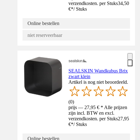
verzendkosten. per Stuks
34,50
€
*
/
Stuks
Online bestellen
niet reserveerbaar
SEALSKIN Wandkubus Brix
zwart klein
Artikel is nog niet beoordeeld.
(
0
)
prijs — 27,95 € * Alle prijzen
zijn incl. BTW en excl.
verzendkosten. per Stuks
27,95
€
*
/
Stuks
Online bestellen