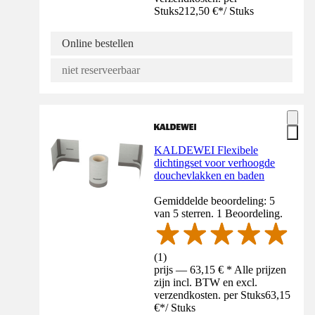
Stuks
212,50 €
*
/
Stuks
Online bestellen
niet reserveerbaar
KALDEWEI Flexibele
dichtingset voor verhoogde
douchevlakken en baden
Gemiddelde beoordeling: 5
van 5 sterren. 1 Beoordeling.
(
1
)
prijs — 63,15 € * Alle prijzen
zijn incl. BTW en excl.
verzendkosten. per Stuks
63,15
€
*
/
Stuks